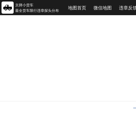
京牌小货车
地图首页
微信地图
违章反
最全货车限行违章探头分布